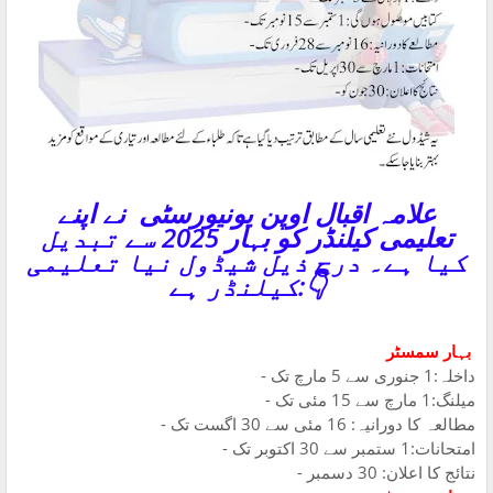
علامہ اقبال اوپن یونیورسٹی نے اپنے
تعلیمی کیلنڈر کو بہار 2025 سے تبدیل
کیا ہے۔ درج ذیل شیڈول نیا تعلیمی
کیلنڈر ہے:👇
بہار سمسٹر
- داخلہ:1 جنوری سے 5 مارچ تک
- میلنگ:1 مارچ سے 15 مئی تک
- مطالعہ کا دورانیہ: 16 مئی سے 30 اگست تک
- امتحانات:1 ستمبر سے 30 اکتوبر تک
- نتائج کا اعلان: 30 دسمبر