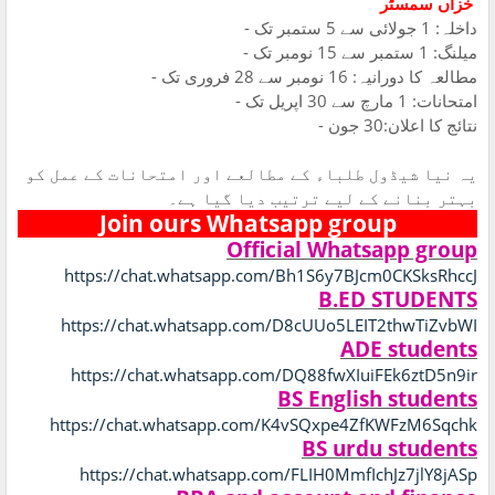
خزاں سمسٹر
- داخلہ: 1 جولائی سے 5 ستمبر تک
- میلنگ: 1 ستمبر سے 15 نومبر تک
- مطالعہ کا دورانیہ: 16 نومبر سے 28 فروری تک
- امتحانات: 1 مارچ سے 30 اپریل تک
- نتائج کا اعلان:30 جون
یہ نیا شیڈول طلباء کے مطالعے اور امتحانات کے عمل کو
بہتر بنانے کے لیے ترتیب دیا گیا ہے۔
Join ours Whatsapp group
Official Whatsapp group
https://chat.whatsapp.com/Bh1S6y7BJcm0CKSksRhccJ
B.ED STUDENTS
https://chat.whatsapp.com/D8cUUo5LEIT2thwTiZvbWI
ADE students
https://chat.whatsapp.com/DQ88fwXIuiFEk6ztD5n9ir
BS English students
https://chat.whatsapp.com/K4vSQxpe4ZfKWFzM6Sqchk
BS urdu students
https://chat.whatsapp.com/FLIH0MmfIchJz7jlY8jASp