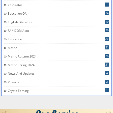
1
Calculator
74
Education QA
19
English Literature
26
FA \ ICOM Aiou
201
Insurance
31
Matric
26
Matric Autumn 2024
31
Matric Spring 2024
4
News And Updates
2
Projects
1
Crypto Earning