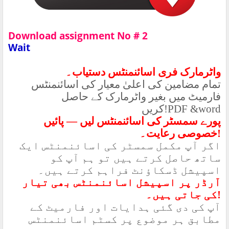
Download assignment No # 2
Wait
واٹرمارک فری اسائنمنٹس دستیاب۔
تمام مضامین کی اعلیٰ معیار کی اسائنمنٹس
فارمیٹ میں بغیر واٹرمارک کے حاصل
کریں
!PDF &word
پورے سمسٹر کی اسائنمنٹس لیں — پائیں
خصوصی رعایت۔
!
اگر آپ مکمل سمسٹر کی اسائنمنٹس ایک
ساتھ حاصل کرتے ہیں تو ہم آپ کو
اسپیشل ڈسکاؤنٹ فراہم کرتے ہیں۔
آرڈر پر اسپیشل اسائنمنٹس بھی تیار
کی جاتی ہیں۔
!
آپ کی دی گئی ہدایات اور فارمیٹ کے
مطابق ہر موضوع پر کسٹم اسائنمنٹس