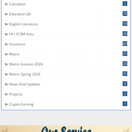
1
Calculator
74
Education QA
19
English Literature
26
FA \ ICOM Aiou
201
Insurance
31
Matric
26
Matric Autumn 2024
31
Matric Spring 2024
4
News And Updates
2
Projects
1
Crypto Earning