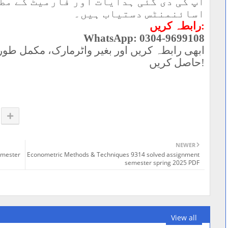
آپ کی دی گئی ہدایات اور فارمیٹ کے مط
اسائنمنٹس دستیاب ہیں۔
رابطہ کریں
:
WhatsApp: 0304-9699108
ابھی رابطہ کریں اور بغیر واٹرمارک، مکمل طور 
حاصل کریں
!
NEWER
emester
Econometric Methods & Techniques 9314 solved assignment
semester spring 2025 PDF
View all