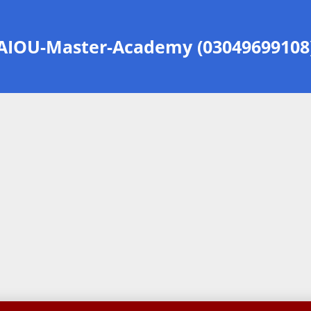
AIOU-Master-Academy (03049699108