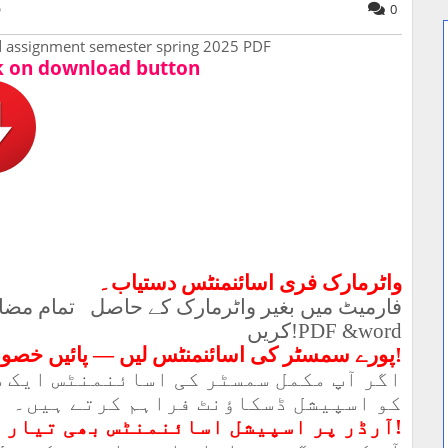
5
0
 assignment semester spring 2025 PDF
k on download button
واٹرمارک فری اسائنمنٹس دستیاب۔
فارمیٹ میں بغیر واٹرمارک کے حاصل
تمام مضا
کریں
!PDF &word
پورے سمسٹر کی اسائنمنٹس لیں — پائیں خص
!
اگر آپ مکمل سمسٹر کی اسائنمنٹس ایک س
کو اسپیشل ڈسکاؤنٹ فراہم کرتے ہیں۔
آرڈر پر اسپیشل اسائنمنٹس بھی تیار ک
!