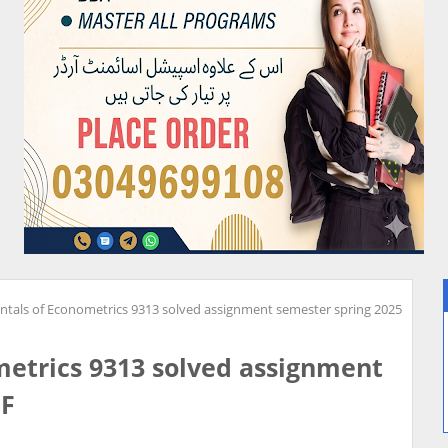
tals of Econometrics 9313 solved assignment semester spring 2025
etrics 9313 solved assignment
DF